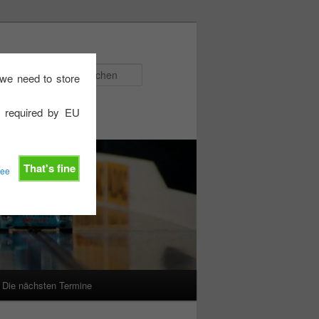
Suchen
e we need to store
e required by EU
That's fine
ree
Die nächsten Termine