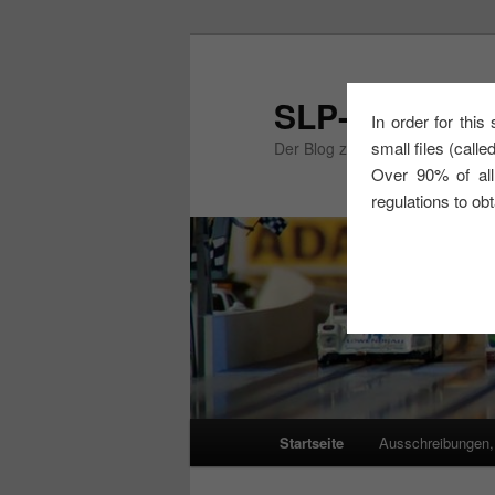
Zum
Zum
primären
sekundären
Inhalt
Inhalt
SLP-Cup Mitte
In order for this
springen
springen
small files (call
Der Blog zum SLP-Cup Mitte un
Over 90% of all
regulations to ob
Hauptmenü
Startseite
Ausschreibungen,