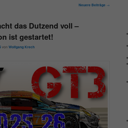
Neuere Beiträge
→
ht das Dutzend voll –
n ist gestartet!
5
von
Wolfgang Krech