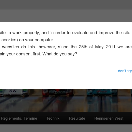
, GT3-Slotsport
 site to work properly, and in order to evaluate and improve the sit
ed cookies) on your computer.
d zur GT3-Slotsport Serie im Südwesten
 websites do this, however, since the 25th of May 2011 we ar
tain your consent first. What do you say?
I don't ag
 Reglements, Termine
Technik
Resultate
Rennserien West