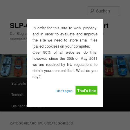
Zum
Zum
primären
sekundären
Such
Inhalt
Inhalt
springen
springen
SLP-Cup Mitte, GT3-Slotsport
In order for this site to work properly,
Der Blog zum SLP-Cup Mitte und zur GT3-Slotsport Serie im
and in order to evaluate and improve
Südwesten
the site we need to store small files
(called cookies) on your computer.
Over 90% of all websites do this,
however, since the 25th of May 2011
we are required by EU regulations to
obtain your consent first. What do you
say?
Hauptmenü
Startseite
Ausschreibungen, Reglements, Termine
That's fine
I don't agree
Technik
Resultate
Rennserien West
Die nächsten Termine
KATEGORIEARCHIV:
UNCATEGORIZED