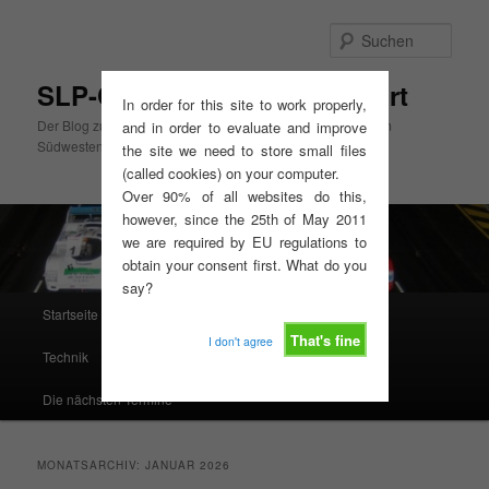
Zum
Zum
primären
sekundären
Such
Inhalt
Inhalt
springen
springen
SLP-Cup Mitte, GT3-Slotsport
In order for this site to work properly,
Der Blog zum SLP-Cup Mitte und zur GT3-Slotsport Serie im
and in order to evaluate and improve
Südwesten
the site we need to store small files
(called cookies) on your computer.
Over 90% of all websites do this,
however, since the 25th of May 2011
we are required by EU regulations to
obtain your consent first. What do you
say?
Hauptmenü
Startseite
Ausschreibungen, Reglements, Termine
That's fine
I don't agree
Technik
Resultate
Rennserien West
Die nächsten Termine
MONATSARCHIV:
JANUAR 2026