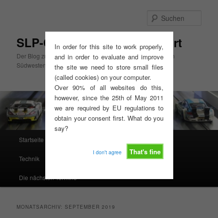
Zum
Zum
primären
sekundären
Such
Inhalt
Inhalt
springen
springen
SLP-Cup Mitte, GT3-Slotsport
In order for this site to work properly,
Der Blog zum SLP-Cup Mitte und zur GT3-Slotsport Serie im
and in order to evaluate and improve
Südwesten
the site we need to store small files
(called cookies) on your computer.
Over 90% of all websites do this,
however, since the 25th of May 2011
we are required by EU regulations to
obtain your consent first. What do you
say?
Hauptmenü
Startseite
Ausschreibungen, Reglements, Termine
That's fine
I don't agree
Technik
Resultate
Rennserien West
Die nächsten Termine
MONATSARCHIV:
SEPTEMBER 2019