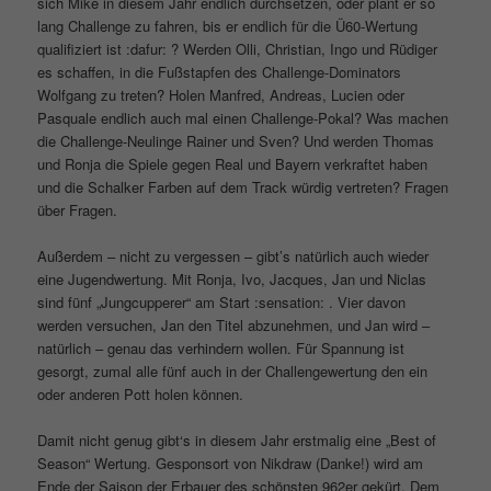
sich Mike in diesem Jahr endlich durchsetzen, oder plant er so
lang Challenge zu fahren, bis er endlich für die Ü60-Wertung
qualifiziert ist :dafur: ? Werden Olli, Christian, Ingo und Rüdiger
es schaffen, in die Fußstapfen des Challenge-Dominators
Wolfgang zu treten? Holen Manfred, Andreas, Lucien oder
Pasquale endlich auch mal einen Challenge-Pokal? Was machen
die Challenge-Neulinge Rainer und Sven? Und werden Thomas
und Ronja die Spiele gegen Real und Bayern verkraftet haben
und die Schalker Farben auf dem Track würdig vertreten? Fragen
über Fragen.
Außerdem – nicht zu vergessen – gibt’s natürlich auch wieder
eine Jugendwertung. Mit Ronja, Ivo, Jacques, Jan und Niclas
sind fünf „Jungcupperer“ am Start :sensation: . Vier davon
werden versuchen, Jan den Titel abzunehmen, und Jan wird –
natürlich – genau das verhindern wollen. Für Spannung ist
gesorgt, zumal alle fünf auch in der Challengewertung den ein
oder anderen Pott holen können.
Damit nicht genug gibt‘s in diesem Jahr erstmalig eine „Best of
Season“ Wertung. Gesponsort von Nikdraw (Danke!) wird am
Ende der Saison der Erbauer des schönsten 962er gekürt. Dem