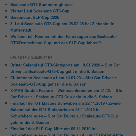
Scaleauto-GT3 Summernightrace
Vierter Lauf Scaelauto GT3-Cup
Saisonstart SLP-Cup 2026
3. Lauf Scaelauto-GT3-Cup am 28.02.26 bei Zieboslot in
Mutterstadt.
Wo kann ich Rennen mit den Fahrzeugen des Scaleauto-
GT3/Deutschland-Cup und des SLP-Cup fahren?
NEUESTE KOMMENTARE
Dritter Saisonlauf GT3-Slotsports am 18.01.2020 – Slot Car
Driver
zu
Scaleauto-GT3-Cup geht in die 6. Saison
Clubrennen Scaleauto #1 am 14.01.20 – Slot Car Driver
zu
Scaleauto-GT3-Cup geht in die 6. Saison
X-MAS Double Feature – Weihnachtsrennen am 21.12. – Slot
Car Driver
zu
Scaleauto-GT3-Cup geht in die 6. Saison
Finallauf der GT Masters Schwaben am 22.11.2019 / Zweiter
Saisonlauf der GT3-Slotsports am 23.11.2019 in
Schwieberdingen – Slot Car Driver
zu
Scaleauto-GT3-Cup
geht in die 6. Saison
Finallauf des SLP-Cup Mitte am 09.11.2019 in
Schwieberdingen – Slot Car Driver
zu
4. Lauf SLP-Cup-Mitte