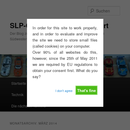
Zum
Zum
primären
sekundären
Such
Inhalt
Inhalt
springen
springen
SLP-Cup Mitte, GT3-Slotsport
In order for this site to work properly,
Der Blog zum SLP-Cup Mitte und zur GT3-Slotsport Serie im
and in order to evaluate and improve
Südwesten
the site we need to store small files
(called cookies) on your computer.
Over 90% of all websites do this,
however, since the 25th of May 2011
we are required by EU regulations to
obtain your consent first. What do you
say?
Hauptmenü
Startseite
Ausschreibungen, Reglements, Termine
That's fine
I don't agree
Technik
Resultate
Rennserien West
Die nächsten Termine
MONATSARCHIV:
MÄRZ 2014