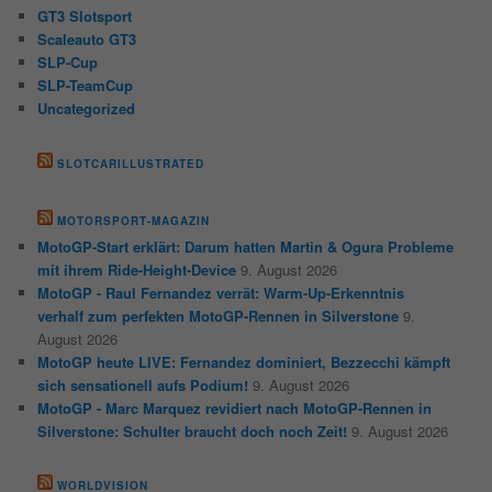
GT3 Slotsport
Scaleauto GT3
SLP-Cup
SLP-TeamCup
Uncategorized
SLOTCARILLUSTRATED
MOTORSPORT-MAGAZIN
MotoGP-Start erklärt: Darum hatten Martin & Ogura Probleme
mit ihrem Ride-Height-Device
9. August 2026
MotoGP - Raul Fernandez verrät: Warm-Up-Erkenntnis
verhalf zum perfekten MotoGP-Rennen in Silverstone
9.
August 2026
MotoGP heute LIVE: Fernandez dominiert, Bezzecchi kämpft
sich sensationell aufs Podium!
9. August 2026
MotoGP - Marc Marquez revidiert nach MotoGP-Rennen in
Silverstone: Schulter braucht doch noch Zeit!
9. August 2026
WORLDVISION