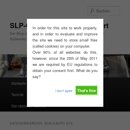
Zum
Zum
primären
sekundären
Such
Inhalt
Inhalt
springen
springen
SLP-Cup Mitte, GT3-Slotsport
In order for this site to work properly,
Der Blog zum SLP-Cup Mitte und zur GT3-Slotsport Serie im
and in order to evaluate and improve
Südwesten
the site we need to store small files
(called cookies) on your computer.
Over 90% of all websites do this,
however, since the 25th of May 2011
we are required by EU regulations to
obtain your consent first. What do you
say?
Hauptmenü
Startseite
Ausschreibungen, Reglements, Termine
That's fine
I don't agree
Technik
Resultate
Rennserien West
Die nächsten Termine
KATEGORIEARCHIV:
SCALEAUTO GT3