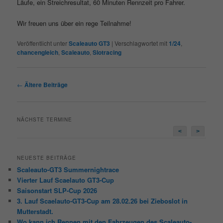
Läufe, ein Streichresultat, 60 Minuten Rennzeit pro Fahrer.
Wir freuen uns über ein rege Teilnahme!
Veröffentlicht unter
Scaleauto GT3
|
Verschlagwortet mit
1/24
,
chancengleich
,
Scaleauto
,
Slotracing
Beitragsnavigation
←
Ältere Beiträge
NÄCHSTE TERMINE
<
>
NEUESTE BEITRÄGE
Scaleauto-GT3 Summernightrace
Vierter Lauf Scaelauto GT3-Cup
Saisonstart SLP-Cup 2026
3. Lauf Scaelauto-GT3-Cup am 28.02.26 bei Zieboslot in
Mutterstadt.
Wo kann ich Rennen mit den Fahrzeugen des Scaleauto-