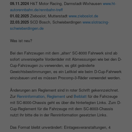
09.11.2024
H&T Motor Racing, Darmstadt-Wixhausen
www.ht-
autorennbahn.de/rennbahn-treff
01.02.2025
Zieboslot, Mutterstadt
www.zieboslot.de
22.03.2025
SCD Bosch, Schwieberdingen
www.slotracing-
schwieberdingen.de
Was ist neu?
Bei den Fahrzeugen mit dem „alten“ SC-8000 Fahrwerk sind ab
sofort unversiegelte Vorderräder mit Abmessungen wie bei den D-
Cup-Fahrzeugen zu verwenden, es gibt geänderte
Gewichtsbestimmungen, es ein Leitkiel wie beim D-Cup-Fahrwerk
einzubauen und es müssen Procomp-3-Räder verwendet werden.
Änderungen am Reglement sind in roter Schrift gekennzeichnet.
Zur
Renninformation
,
Reglement
und
Beiblatt
für die Fahrzeuge
mit SC-8000-Chassis geht es über die hinterlegten Links. Zum D-
Cup-Reglement für die Fahrzeuge mit dem SC-8003-Chassis
nutzt ihr bitte die in der Renninformation gesetzten Links.
Das Format bleibt unverändert: Eintagesveranstaltungen, 4