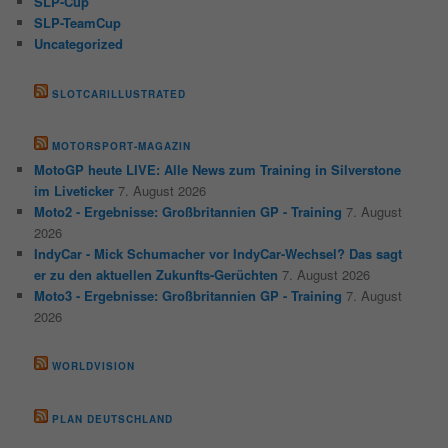
SLP-Cup
SLP-TeamCup
Uncategorized
SLOTCARILLUSTRATED
MOTORSPORT-MAGAZIN
MotoGP heute LIVE: Alle News zum Training in Silverstone
im Liveticker
7. August 2026
Moto2 - Ergebnisse: Großbritannien GP - Training
7. August
2026
IndyCar - Mick Schumacher vor IndyCar-Wechsel? Das sagt
er zu den aktuellen Zukunfts-Gerüchten
7. August 2026
Moto3 - Ergebnisse: Großbritannien GP - Training
7. August
2026
WORLDVISION
PLAN DEUTSCHLAND