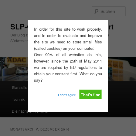
Zum
Zum
primären
sekundären
Such
Inhalt
Inhalt
springen
springen
SLP-Cup Mitte, GT3-Slotsport
In order for this site to work properly,
Der Blog zum SLP-Cup Mitte und zur GT3-Slotsport Serie im
and in order to evaluate and improve
Südwesten
the site we need to store small files
(called cookies) on your computer.
Over 90% of all websites do this,
however, since the 25th of May 2011
we are required by EU regulations to
obtain your consent first. What do you
say?
Hauptmenü
Startseite
Ausschreibungen, Reglements, Termine
That's fine
I don't agree
Technik
Resultate
Rennserien West
Die nächsten Termine
MONATSARCHIV:
DEZEMBER 2016