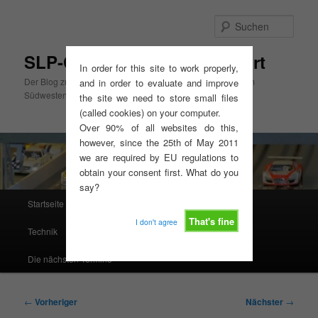
Zum
primären
Such
Inhalt
springen
SLP-Cup Mitte, GT3-Slotsport
In order for this site to work properly,
Der Blog zum SLP-Cup Mitte und zur GT3-Slotsport Serie im
and in order to evaluate and improve
Südwesten
the site we need to store small files
(called cookies) on your computer.
Over 90% of all websites do this,
however, since the 25th of May 2011
we are required by EU regulations to
obtain your consent first. What do you
say?
Hauptmenü
Startseite
Ausschreibungen, Reglements, Termine
That's fine
I don't agree
Technik
Resultate
Rennserien West
Die nächsten Termine
Beitragsnavigation
←
Vorheriger
Nächster
→