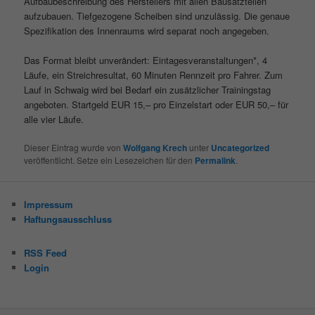
Aufbaubeschreibung des Herstellers mit allen Bausatzteilen
aufzubauen. Tiefgezogene Scheiben sind unzulässig. Die genaue
Spezifikation des Innenraums wird separat noch angegeben.
Das Format bleibt unverändert: Eintagesveranstaltungen*, 4
Läufe, ein Streichresultat, 60 Minuten Rennzeit pro Fahrer. Zum
Lauf in Schwaig wird bei Bedarf ein zusätzlicher Trainingstag
angeboten. Startgeld EUR 15,– pro Einzelstart oder EUR 50,– für
alle vier Läufe.
Dieser Eintrag wurde von
Wolfgang Krech
unter
Uncategorized
veröffentlicht. Setze ein Lesezeichen für den
Permalink
.
Impressum
Haftungsausschluss
RSS Feed
Login