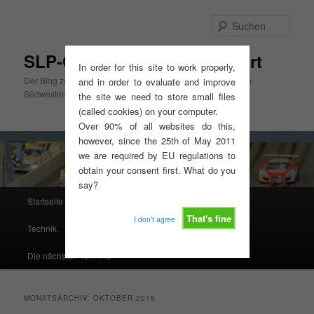
Zum
Zum
primären
sekundären
Such
Inhalt
Inhalt
springen
springen
SLP-Cup Mitte, GT3-Slotsport
In order for this site to work properly,
Der Blog zum SLP-Cup Mitte und zur GT3-Slotsport Serie im
and in order to evaluate and improve
Südwesten
the site we need to store small files
(called cookies) on your computer.
Over 90% of all websites do this,
however, since the 25th of May 2011
we are required by EU regulations to
obtain your consent first. What do you
say?
Hauptmenü
Startseite
Ausschreibungen, Reglements, Termine
That's fine
I don't agree
Technik
Resultate
Rennserien West
Die nächsten Termine
MONATSARCHIV:
OKTOBER 2018