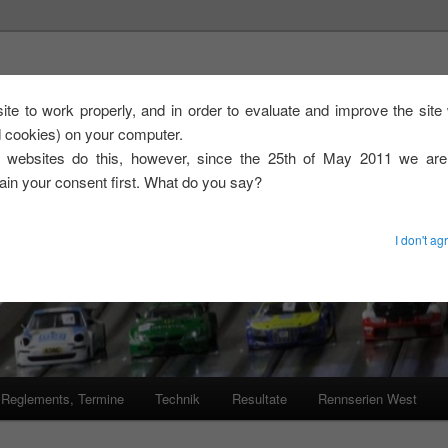
, GT3-Slotsport
 site to work properly, and in order to evaluate and improve the sit
ed cookies) on your computer.
d zur GT3-Slotsport Serie im Südwesten
 websites do this, however, since the 25th of May 2011 we ar
tain your consent first. What do you say?
I don't ag
 Reglements, Termine
Technik
Resultate
Rennserien West