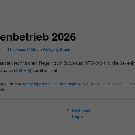
ienbetrieb 2026
ht am
18. Januar 2026
von
Wolfgang Krech
assten technischen Regeln zum Scaleauto GT3-Cup und die Serienin
Cup sind
[HIER]
veröffentlicht.
rag wurde von
Wolfgang Krech
unter
Uncategorized
veröffentlicht. Setze ein Lesez
ink
.
RSS Feed
Login