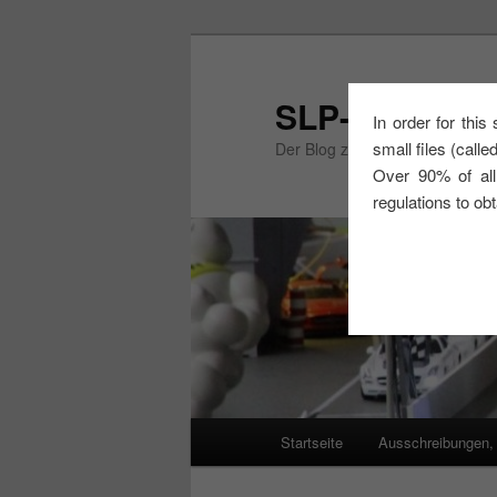
Zum
primären
Inhalt
SLP-Cup Mitte
In order for this
springen
small files (call
Der Blog zum SLP-Cup Mitte un
Over 90% of all
regulations to ob
Hauptmenü
Startseite
Ausschreibungen,