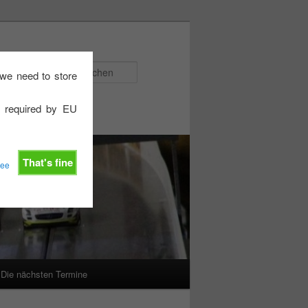
Suchen
e we need to store
e required by EU
That's fine
ree
Die nächsten Termine