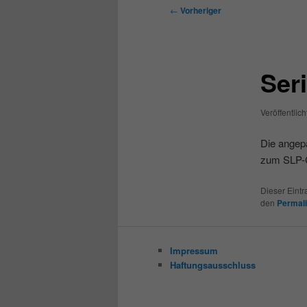
Beitragsnavigation
←
Vorheriger
Ser
Veröffentlic
Die angep
zum SLP-
Dieser Eint
den
Permal
Impressum
Haftungsausschluss